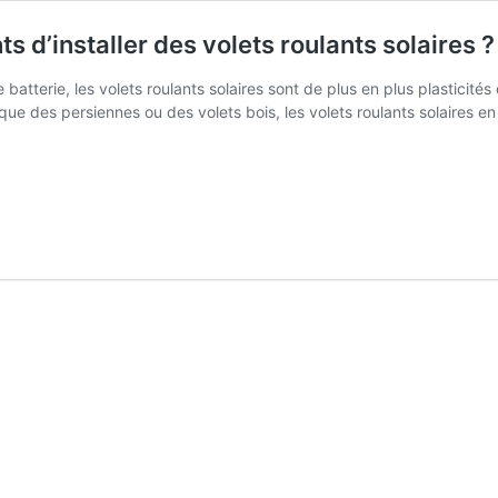
s d’installer des volets roulants solaires ?
batterie, les volets roulants solaires sont de plus en plus plasticité
s que des persiennes ou des volets bois, les volets roulants solaires
els
nt
antages
convénients
nstaller
s
lets
ulants
aires