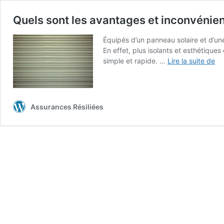
Quels sont les avantages et inconvénient
Équipés d’un panneau solaire et d’une 
En effet, plus isolants et esthétique
Qu
simple et rapide. …
Lire la suite de
so
les
av
et
Assurances Résiliées
in
d’i
de
vo
ro
sol
?