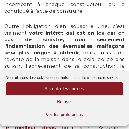
incombant à chaque constructeur qui a
contribué à l’acte de construire.
Outre l’obligation d’en souscrire une, c’est
vraiment
votre intérêt qui est en jeu car en
cas de sinistre, non seulement
l’indemnisation des éventuelles malfaçons
sera plus longue à obtenir
, mais en cas de
revente de la maison dans le délai de dix ans
suivant l’achèvement de sa construction, le
maître d’ouvrage est personnellement
Nous utilisons des cookies pour optimiser notre site web et notre service.
responsable vis-à-vis du nouvel acquéreur de
toutes les conséquences résultant du défaut
Accepter les cookies
d’assurance.
Refuser
Si vous avez un projet de construction ou de
rénovation
, n’hésitez pas à
nous contacter au
Voir les préférences
09.88.77.66.90
ou
en cliquant ici afin d’obtenir
le meilleur devis
pour votre Assurance