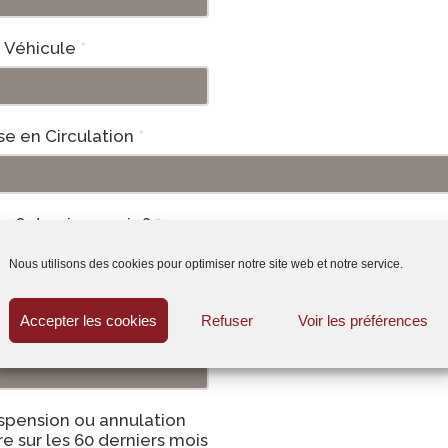
Véhicule
*
se en Circulation
*
s 36 derniers mois ?
*
Nous utilisons des cookies pour optimiser notre site web et notre service.
sur les 36 derniers mois,
Accepter les cookies
Refuser
Voir les préférences
ace
*
spension ou annulation
e sur les 60 derniers mois