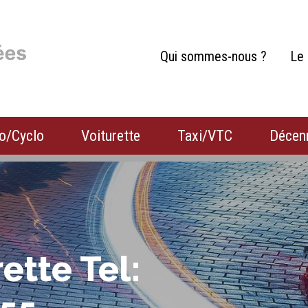
Qui sommes-nous ?
Le 
o/Cyclo
Voiturette
Taxi/VTC
Décen
Habitation
Camion
Camping-car
ette Tel: