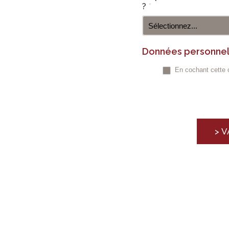
?
*
Données personnell
En cochant cette c
> V