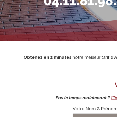
04.11.81.98
Obtenez en 2 minutes
notre meilleur tarif
d’
Pas le temps maintenant ?
Cli
Assurance
Votre Nom & Préno
voiturette
09-