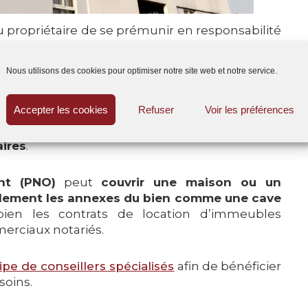
 propriétaire de se prémunir en responsabilité
e cumule avec l’assurance habitation de
 gratuit, ainsi qu’à l’assurance responsabilité
Nous utilisons des cookies pour optimiser notre site web et notre service.
Accepter les cookies
Refuser
Voir les préférences
 ce type d’assurance pour tout propriétaire
riété
. Elle est également utilisée pendant
les
ires
.
nt (PNO)
peut
couvrir une maison ou un
alement les annexes du bien comme une cave
bien les contrats de location d’immeubles
erciaux notariés.
pe de conseillers spécialisés
afin de bénéficier
soins.