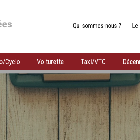
Qui sommes-nous ?
Le 
o/Cyclo
Voiturette
Taxi/VTC
Décen
Habitation
Camion
Camping-car