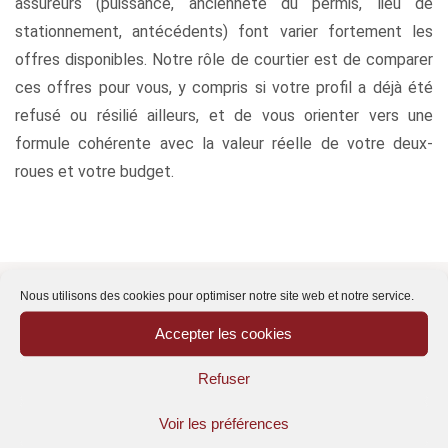
assureurs (puissance, ancienneté du permis, lieu de
stationnement, antécédents) font varier fortement les
offres disponibles. Notre rôle de courtier est de comparer
ces offres pour vous, y compris si votre profil a déjà été
refusé ou résilié ailleurs, et de vous orienter vers une
formule cohérente avec la valeur réelle de votre deux-
roues et votre budget.
Nous utilisons des cookies pour optimiser notre site web et notre service.
Accepter les cookies
LES GARANTIES
Ce que couvre votre
Refuser
assurance moto
Voir les préférences