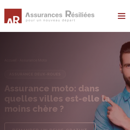
Accueil
› Assurance Moto
ASSURANCE DEUX-ROUES
Assurance moto: dans
quelles villes est-elle la
moins chère ?