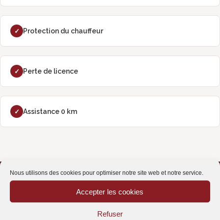
Protection du chauffeur
✓
Perte de licence
✓
Assistance 0 km
✓
Nous utilisons des cookies pour optimiser notre site web et notre service.
Comparateur 100%
Sans engagement
gratuit
Accepter les cookies
Réponse sous 24h
Conseillers spécialisés
ouvrées
en assurance
Refuser