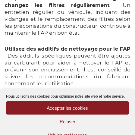
changez les filtres régulièrement
: Un
entretien régulier du véhicule, incluant des
vidanges et le remplacement des filtres selon
les préconisations du constructeur, contribue à
maintenir le FAP en bon état.
Utilisez des additifs de nettoyage pour le FAP
: Des additifs spécifiques peuvent être ajoutés
au carburant pour aider à nettoyer le FAP et
prévenir son encrassement. Il est conseillé de
suivre les recommandations du fabricant
concernant leur utilisation.
Nous utilisons des cookies pour optimiser notre site web et notre service.
Adoptez une conduite adaptée
: Après avoir
laissé le moteur chauffer, il est bénéfique de
Accepter les cookies
rouler à un régime plus élevé pendant une
quinzaine de minutes. Cette pratique aide à
Refuser
brûler les dépôts accumulés dans le FAP et la
vanne EGR, contribuant ainsi à leur nettoyage.
Voir les préférences