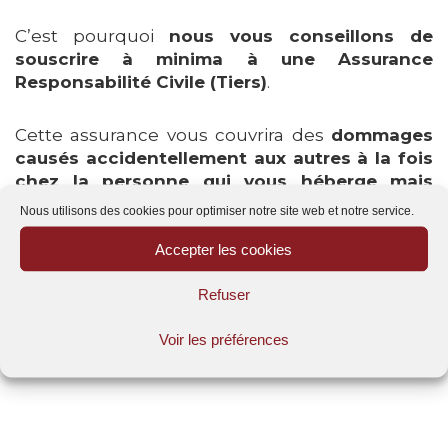
C’est pourquoi
nous vous conseillons de
souscrire à minima à une Assurance
Responsabilité Civile (Tiers)
.
Cette assurance vous couvrira des
dommages
causés accidentellement aux autres à la fois
chez la personne qui vous héberge mais
aussi chez vos amis, dans un commerce ou
Nous utilisons des cookies pour optimiser notre site web et notre service.
autre
…
Accepter les cookies
Ce type de contrat étant très peu cher
Refuser
(quelques euros par mois)
il est important d’y
penser dès maintenant et de nous contacter
Voir les préférences
au 09.88.77.66.90
pour y souscrire !