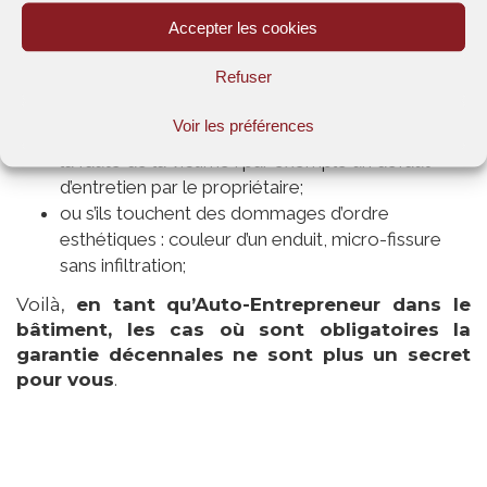
Accepter les cookies
un tiers : par exemple les travaux effectués par un
Refuser
voisin;
un évènement imprévisible : par exemple une
Voir les préférences
catastrophe naturelle;
la faute de la victime : par exemple un défaut
d’entretien par le propriétaire;
ou s’ils touchent des dommages d’ordre
esthétiques : couleur d’un enduit, micro-fissure
sans infiltration;
Voilà,
en tant qu’Auto-Entrepreneur dans le
bâtiment, les cas où sont obligatoires la
garantie décennales ne sont plus un secret
pour vous
.