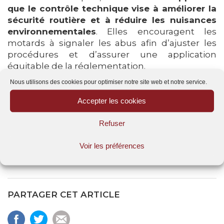
que le contrôle technique vise à améliorer la
sécurité routière et à réduire les nuisances
environnementales
. Elles encouragent les
motards à signaler les abus afin d’ajuster les
procédures et d’assurer une application
équitable de la réglementation.
Nous utilisons des cookies pour optimiser notre site web et notre service.
En cas de non-respect du contrôle technique
Accepter les cookies
moto, le conducteur s’expose à une amende
forfaitaire de 135 €. Cette dernière est payable
Refuser
dans un délai de 45 jours.
Voir les préférences
PARTAGER CET ARTICLE