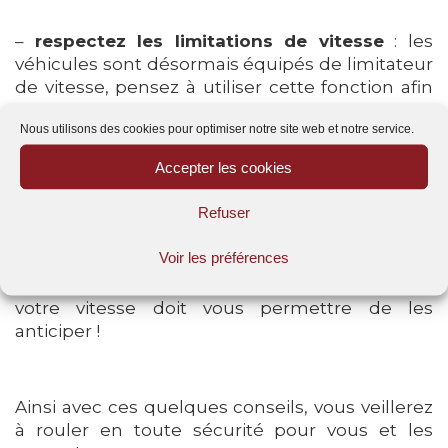
–
respectez les limitations de vitesse
: les
véhicules sont désormais équipés de limitateur
de vitesse, pensez à utiliser cette fonction afin
de conduire prudemment.
Nous utilisons des cookies pour optimiser notre site web et notre service.
–
n’utilisez pas votre téléphone
au volant :
Accepter les cookies
restez absolument concentré sur la route et
rangez votre téléphone ;
Refuser
Voir les préférences
Par ailleurs gardez à l’esprit que le flux des
véhicules peut causer des ralentissements,
votre vitesse doit vous permettre de les
anticiper !
Ainsi avec ces quelques conseils, vous veillerez
à rouler en toute sécurité pour vous et les