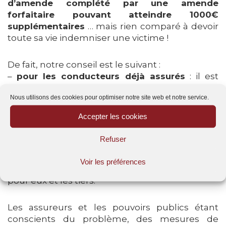
d’amende complété par une amende
forfaitaire pouvant atteindre 1000€
supplémentaires
… mais rien comparé à devoir
toute sa vie indemniser une victime !
De fait, notre conseil est le suivant :
–
pour les conducteurs déjà assurés
: il est
important de souscrire à la meilleur protection
Nous utilisons des cookies pour optimiser notre site web et notre service.
possible, incluant notamment la protection
personnelle du conducteur, afin de pallier à
Accepter les cookies
tout risque d’accident avec un conducteur sans
assurance ;
Refuser
–
pour les conducteurs sans assurance
: il faut
souscrire au plus vite un contrat à minima au
Voir les préférences
tiers afin d’éviter de lourdes conséquences
pour eux et les tiers.
Les assureurs et les pouvoirs publics étant
conscients du problème, des mesures de