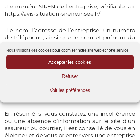
-Le numéro SIREN de l’entreprise, vérifiable sur
https://avis-situation-sirene.insee.fr/ ;
-Le nom, l’adresse de l’entreprise, un numéro
de téléphone, ainsi que le nom et prénom du
directeur de la publication et les coordonnées
Nous utilisons des cookies pour optimiser notre site web et notre service.
de l’hébergeur ;
Accepter les cookies
-Le site doit également être en HTTPS, ce qui
signifie que la connexion entre votre appareil et
Refuser
le site est sécurisée, surtout lorsqu’il s’agit de
fournir des informations personnelles dans le
Voir les préférences
cadre de demandes de devis.
En résumé, si vous constatez une incohérence
ou une absence d’information sur le site d’un
assureur ou courtier, il est conseillé de vous en
éloigner et de vous orienter vers une entreprise