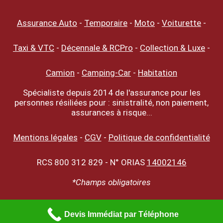
Assurance Auto
-
Temporaire
-
Moto
-
Voiturette
-
Taxi & VTC
-
Décennale & RCPro
-
Collection & Luxe
-
Camion
-
Camping-Car
-
Habitation
Spécialiste depuis 2014 de l'assurance pour les
personnes résiliées pour : sinistralité, non paiement,
assurances à risque...
Mentions légales
-
CGV
-
Politique de confidentialité
RCS 800 312 829 - N° ORIAS
14002146
*Champs obligatoires
Devis Immédiat par Téléphone