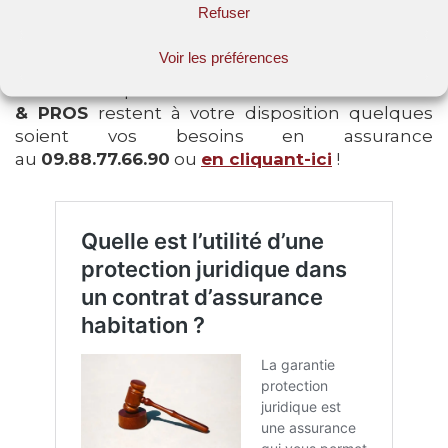
Refuser
automne et des annonces pourront être à
nouveau faites à ce sujet.
Voir les préférences
Et n’oubliez pas : nos conseillers
PARTICULIERS
& PROS
restent à votre disposition quelques
soient vos besoins en assurance
au
09.88.77.66.90
ou
en cliquant-ici
!