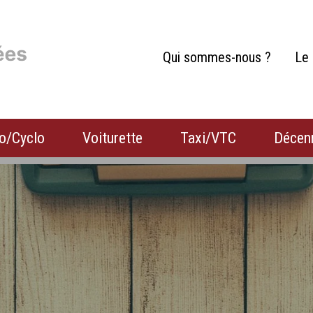
Qui sommes-nous ?
Le 
o/Cyclo
Voiturette
Taxi/VTC
Décen
Habitation
Camion
Camping-car