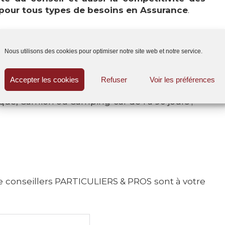
 pour tous types de besoins en Assurance
.
ION nos équipes proposent également les :
Nous utilisons des cookies pour optimiser notre site web et notre service.
 CAMPING-CAR, BUS et CAMION y compris pour
Accepter les cookies
Refuser
Voir les préférences
e, Camion ou Camping-car de 1 à 90 jours ;
e conseillers PARTICULIERS & PROS sont à votre