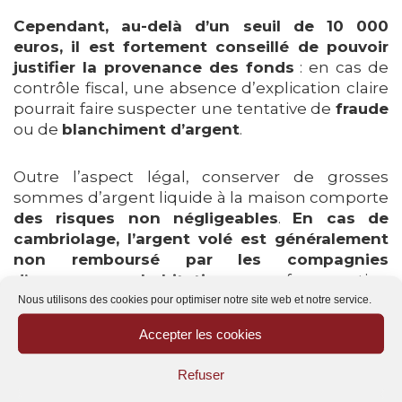
Cependant, au-delà d’un seuil de 10 000
euros, il est fortement conseillé de pouvoir
justifier la provenance des fonds
: en cas de
contrôle fiscal, une absence d’explication claire
pourrait faire suspecter une tentative de
fraude
ou de
blanchiment d’argent
.
Outre l’aspect légal, conserver de grosses
sommes d’argent liquide à la maison comporte
des risques non négligeables
.
En cas de
cambriolage, l’argent volé est généralement
non remboursé par les compagnies
d’assurance habitation,
sauf mention
spécifique dans le contrat. De plus, les espèces
Nous utilisons des cookies pour optimiser notre site web et notre service.
peuvent être perdues ou détruites lors d’un
Accepter les cookies
incendie ou d’un dégât des eaux, sans
possibilité de compensation.
Refuser