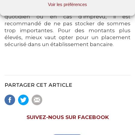
Ainsi, même si garder un peu d’argent liquide
Voir les préférences
chez soi reste pratique pour les dépenses du
quotidien ou en cas d’imprévu, il est
recommandé de ne pas stocker de sommes
trop importantes. Pour des montants plus
élevés, mieux vaut opter pour un placement
sécurisé dans un établissement bancaire.
PARTAGER CET ARTICLE
SUIVEZ-NOUS SUR FACEBOOK