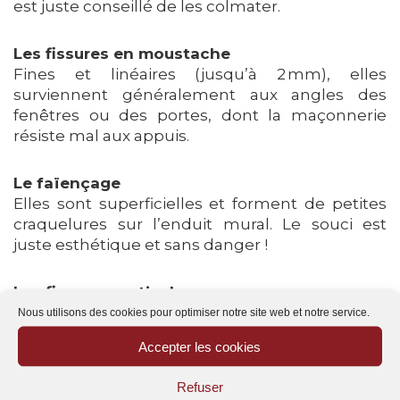
est juste conseillé de les colmater.
Les fissures en moustache
Fines et linéaires (jusqu’à 2 mm), elles
surviennent généralement aux angles des
fenêtres ou des portes, dont la maçonnerie
résiste mal aux appuis.
Le faïençage
Elles sont superficielles et forment de petites
craquelures sur l’enduit mural. Le souci est
juste esthétique et sans danger !
Les fissures verticales
Principalement situées aux angles du bâti, elles
Nous utilisons des cookies pour optimiser notre site web et notre service.
sont souvent liées aux fondations du bâtiment.
Accepter les cookies
Les fissures horizontales
Refuser