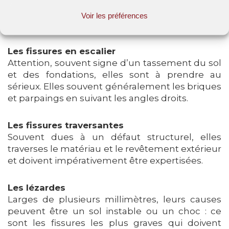
Quand elles sont situées au niveau du sol, elles
sont souvent le signe d’un problème de retrait
Voir les préférences
des matériaux utilisés ou d’un gonflement.
Les fissures en escalier
Attention, souvent signe d’un tassement du sol
et des fondations, elles sont à prendre au
sérieux. Elles souvent généralement les briques
et parpaings en suivant les angles droits.
Les fissures traversantes
Souvent dues à un défaut structurel, elles
traverses le matériau et le revêtement extérieur
et doivent impérativement être expertisées.
Les lézardes
Larges de plusieurs millimètres, leurs causes
peuvent être un sol instable ou un choc : ce
sont les fissures les plus graves qui doivent