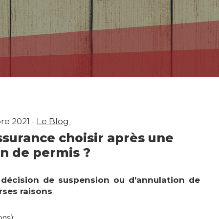
e 2021 -
Le Blog
surance choisir après une
n de permis ?
 décision de suspension ou d’annulation de
rses raisons
:
ons);