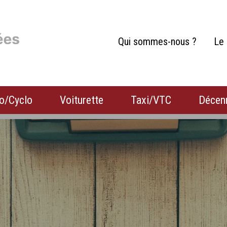
Qui sommes-nous ?
Le 
o/Cyclo
Voiturette
Taxi/VTC
Décen
Habitation
Camion
Camping-car