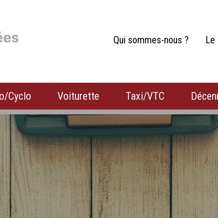
Qui sommes-nous ?
Le 
o/Cyclo
Voiturette
Taxi/VTC
Décen
Habitation
Camion
Camping-car