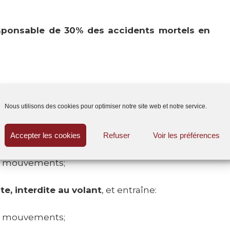
responsable de 30% des accidents mortels en
ne baisse de la vigilance;
Nous utilisons des cookies pour optimiser notre site web et notre service.
té à la lumière et une perception des distances
Accepter les cookies
Refuser
Voir les préférences
es mouvements;
ite, interdite au volant
, et entraîne:
es mouvements;