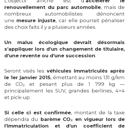
L’objectif affiché est d’
accélérer le
renouvellement du parc automobile
, mais de
nombreux automobilistes dénoncent
une
mesure injuste
, car elle pourrait pénaliser
des choix faits il y a plusieurs années.
Un malus écologique devrait désormais
s’appliquer lors d’un changement de titulaire,
d’une revente ou d’une succession
.
Seront visés les
véhicules immatriculés après
le 1er janvier 2015
, émettant au moins 131 g/km
de CO₂ et pesant plus de 1 799 kg —
principalement les SUV, grandes berlines, 4×4
et pick-up.
Si celle ci est confirmée
, montant de la taxe
dépendra du
barème CO₂ en vigueur lors de
l’immatriculation et d’un coefficient de