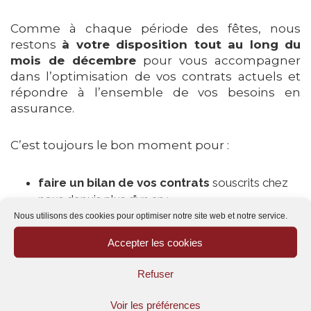
Comme à chaque période des fêtes, nous
restons
à votre disposition tout au long du
mois de décembre
pour vous accompagner
dans l’optimisation de vos contrats actuels et
répondre à l’ensemble de vos besoins en
assurance.
C’est toujours le bon moment pour :
faire un bilan de vos contrats
souscrits chez
nous depuis plus d’un an ;
comparer nos offres
avec celles de vos
Nous utilisons des cookies pour optimiser notre site web et notre service.
contrats détenus ailleurs ;
Accepter les cookies
souscrire de nouvelles assurances
, quels que
soient vos besoins !
Refuser
Nos conseillers Particuliers & Professionnels
Voir les préférences
sont à votre écoute au
04.11.81.98.55 ou
en