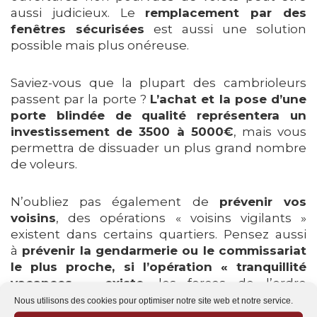
aussi judicieux. Le
remplacement par des
fenêtres sécurisées
est aussi une solution
possible mais plus onéreuse.
Saviez-vous que la plupart des cambrioleurs
passent par la porte ?
L’achat et la pose d’une
porte blindée de qualité représentera un
investissement de 3500 à 5000€
, mais vous
permettra de dissuader un plus grand nombre
de voleurs.
N’oubliez pas également de
prévenir vos
voisins
, des opérations « voisins vigilants »
existent dans certains quartiers. Pensez aussi
à
prévenir la gendarmerie ou le commissariat
le plus proche, si l’opération « tranquillité
vacances » existe
, les forces de l’ordre
passeront plus régulièrement dans votre
Nous utilisons des cookies pour optimiser notre site web et notre service.
quartier pour vérifier que tout est en ordre.