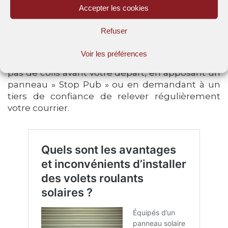
Accepter les cookies
Enfin, soyez malin :
ne communiquez pas vos
Refuser
dates de vacances sur les réseaux sociaux
,
faites en sorte que
votre courrier ne déborde
Voir les préférences
pas de la boite aux lettres
en ne commandant
pas de colis avant votre départ, en apposant un
panneau » Stop Pub » ou en demandant à un
tiers de confiance de relever régulièrement
votre courrier.